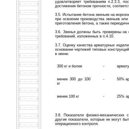
удовлетворяет требованиям п.2.3.3, п
достижения бетоном прочности, соответс
3.5. Испытание бетона звеньев на мороз
при освоении производства звеньев или
приготовления бетона, а также периодич
3.6. Звенья должны быть проверены на 
требований, изложенных в п.4.10.
3.7. Оценку качества арматурных издели
основании чертежей типовых конструкций
в звене:
300 кг и более
-
армату
менее 300 до 100
-
50% ар
кг
менее 100 кг
-
25% ар
3.8. Показатели физико-механических 
другие показатели, которые не могут бы
операционного контроля.