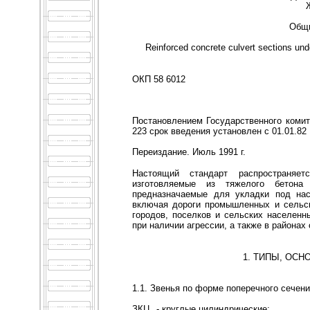
Общи
Reinforced concrete culvert sections un
ОКП 58 6012
Постановлением Государственного комит
223 срок введения установлен с 01.01.82
Переиздание. Июль 1991 г.
Настоящий стандарт распространяет
изготовляемые из тяжелого бетона
предназначаемые для укладки под нас
включая дороги промышленных и сельск
городов, поселков и сельских населенн
при наличии агрессии, а также в районах
1. ТИПЫ, ОС
1.1. Звенья по форме поперечного сечени
ЗКЦ
- круглые цилиндрические;