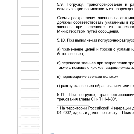
5.9. Погрузку, транспортирование и р
исключающие возможность их поврежден
Схемы раскрепления звеньев на автома
должны соответствовать указанным в пр
звеньев при перевозке их железн
Министерством путей сообщения.
5.10. При выполнении погрузочно-разгруз
а) применение цепей и тросов с узлами 
бетон звеньев;
б) переноска звеньев при закреплении тро
также с помощью крюков, зацепляемых за
в) перемещение звеньев волоком;
г) разгрузка звеньев сбрасыванием или 
5.11. При погрузке, транспортирован
требования главы СНиП III-4-80*.
_______________
* На территории Российской Федерации д
04-2002, здесь и далее по тексту. - Прим