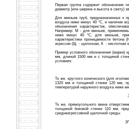
Первая группа содержит обозначение т
диаметр (или ширина и высота в свету) з
Для звеньев труб, предназначенных к п
воздуха ниже минус 40 °С, и наличии а
обозначения характеристик, обеспечив
Например: М - для звеньев, применяемы
ниже минус 40 °С; для звеньев, при
характеристики проницаемости бетона 
агрессии (Щ
- щелочная, К
- кислотная и
Пример условного обозначения (марки) к
мм, длиной 1500 мм и с толщиной стен
условиях:
То же, круглого конического (для оголо
1320 мм и толщиной стенки 120 мм, пр
температурой наружного воздуха ниже ми
То же, прямоугольного звена отверстие
толщиной боковой стенки 110 мм, пред
среднеагрессивной щелочной среды:
ЗП