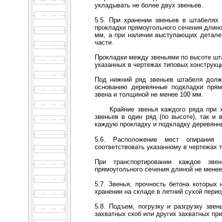
укладывать не более двух звеньев.
5.5. При хранении звеньев в штабелях
прокладки прямоугольного сечения длино
мм, а при наличии выступающих детал
части.
Прокладки между звеньями по высоте шт
указанных в чертежах типовых конструкц
Под нижний ряд звеньев штабеля долж
основанию деревянные подкладки прям
звена и толщиной не менее 100 мм.
Крайние звенья каждого ряда при 
звеньев в один ряд (по высоте), так и
каждую прокладку и подкладку деревянн
5.6. Расположение мест опирания 
соответствовать указанному в чертежах т
При транспортировании каждое зве
прямоугольного сечения длиной не менее
5.7. Звенья, прочность бетона которых 
хранении на складе в летний сухой пери
5.8. Подъем, погрузку и разгрузку зв
захватных скоб или других захватных пр