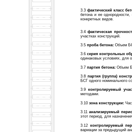
3.3
фактический класс бет
бетона и ее однородности,
конкретных видов.
3.4
фактическая прочност
участках конструкций.
3.5
проба бетона:
Объем БСГ
3.6
серия контрольных об
одинаковых условиях, для о
3.7
партия бетона:
Объем БС
3.8
партия (группа) конст
БСГ одного номинального со
3.9
контролируемый учас
методами.
3.10
зона конструкции:
Част
3.11
анализируемый перио
этот период, для назначени
3.12
контролируемый пер
вариации за предыдущий ан