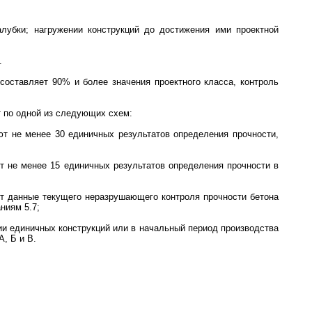
алубки; нагружении конструкций до достижения ими проектной
.
составляет 90% и более значения проектного класса, контроль
т по одной из следующих схем:
уют не менее 30 единичных результатов определения прочности,
ют не менее 15 единичных результатов определения прочности в
уют данные текущего неразрушающего контроля прочности бетона
ниям 5.7;
нии единичных конструкций или в начальный период производства
, Б и В.