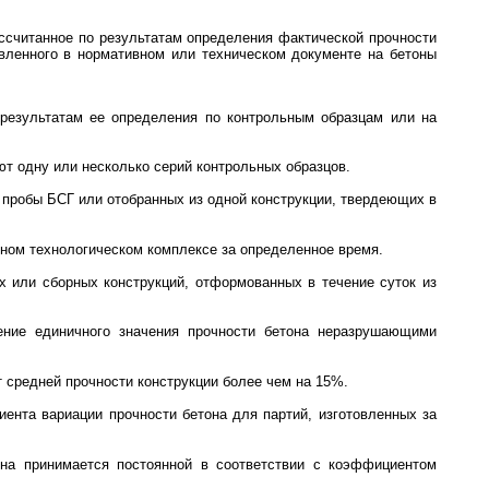
ассчитанное по результатам определения фактической прочности
овленного в нормативном или техническом документе на бетоны
 результатам ее определения по контрольным образцам или на
т одну или несколько серий контрольных образцов.
й пробы БСГ или отобранных из одной конструкции, твердеющих в
ном технологическом комплексе за определенное время.
х или сборных конструкций, отформованных в течение суток из
ение единичного значения прочности бетона неразрушающими
т средней прочности конструкции более чем на 15%.
ента вариации прочности бетона для партий, изготовленных за
она принимается постоянной в соответствии с коэффициентом