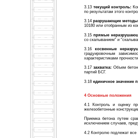
3.13
текущий контроль:
Кон
по результатам этого контро
3.14
разрушающие методы 
10180 или отобранным из ко
3.15
прямые неразрушающи
со скалыванием" и "скалыва
3.16
косвенные неразру
градуировочным зависим
характеристиками прочност
3.17
захватка:
Объем бетона
партий БСГ.
3.18
единичное значение п
4 Основные положения
4.1 Контроль и оценку пр
железобетонные конструкции
Приемка бетона путем сра
исключением случаев, преду
4.2 Контролю подлежат все