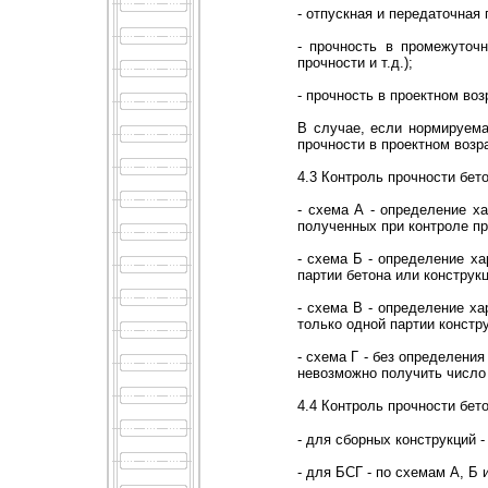
- отпускная и передаточная 
- прочность в промежуточ
прочности и т.д.);
- прочность в проектном во
В случае, если нормируема
прочности в проектном возр
4.3 Контроль прочности бет
- схема А - определение х
полученных при контроле п
- схема Б - определение ха
партии бетона или констру
- схема В - определение х
только одной партии констр
- схема Г - без определени
невозможно получить число 
4.4 Контроль прочности бет
- для сборных конструкций - 
- для БСГ - по схемам А, Б и