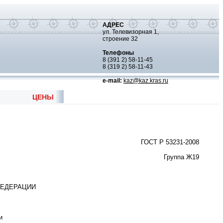
АДРЕС
ул. Телевизорная 1,
строение 32
Телефоны
8 (391 2) 58-11-45
8 (319 2) 58-11-43
e-mail:
kaz@kaz.kras.ru
ЦЕНЫ
ГОСТ Р 53231-2008
Группа Ж19
ФЕДЕРАЦИИ
и