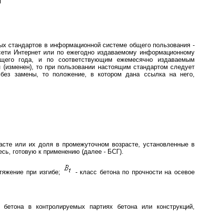
я
ых стандартов в информационной системе общего пользования -
 сети Интернет или по ежегодно издаваемому информационному
ущего года, и по соответствующим ежемесячно издаваемым
(изменен), то при пользовании настоящим стандартом следует
без замены, то положение, в котором дана ссылка на него,
расте или их доля в промежуточном возрасте, установленные в
сь, готовую к применению (далее - БСГ).
тяжение при изгибе;
- класс бетона по прочности на осевое
бетона в контролируемых партиях бетона или конструкций,