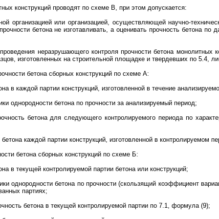
ных конструкций проводят по схеме В, при этом допускается:
тной организацией или организацией, осуществляющей научно-техничес
прочности бетона не изготавливать, а оценивать прочность бетона по
 проведения неразрушающего контроля прочности бетона монолитных к
зцов, изготовленных на строительной площадке и твердевших по 5.4, либ
прочности бетона сборных конструкций по схеме А:
она в каждой партии конструкций, изготовленной в течение анализируемо
ики однородности бетона по прочности за анализируемый период;
очность бетона для следующего контролируемого периода по характе
и бетона каждой партии конструкций, изготовленной в контролируемом пе
ности бетона сборных конструкций по схеме Б:
она в текущей контролируемой партии бетона или конструкций;
ики однородности бетона по прочности (скользящий коэффициент вариац
анных партиях;
чность бетона в текущей контролируемой партии по 7.1, формула (9);