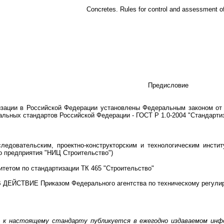
Concretes. Rules for control and assessment of
Предисловие
зации в Российской Федерации установлены Федеральным законом от 2
альных стандартов Российской Федерации - ГОСТ Р 1.0-2004 "Стандарти
едовательским, проектно-конструкторским и технологическим инсти
о предприятия "НИЦ Строительство")
тетом по стандартизации ТК 465 "Строительство"
ЙСТВИЕ Приказом Федерального агентства по техническому регулирова
х к настоящему стандарту публикуется в ежегодно издаваемом инф