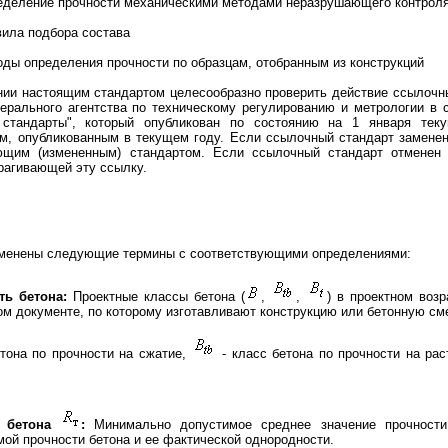
еделение прочности механическими методами неразрушающего контрол
вила подбора состава
ды определения прочности по образцам, отобранным из конструкций
нии настоящим стандартом целесообразно проверить действие ссылочн
ерального агентства по техническому регулированию и метрологии в
 стандарты", который опубликован по состоянию на 1 января тек
, опубликованным в текущем году. Если ссылочный стандарт заменен 
ющим (измененным) стандартом. Если ссылочный стандарт отменен 
трагивающей эту ссылку.
именены следующие термины с соответствующими определениями:
ь бетона:
Проектные классы бетона (
,
,
) в проектном воз
м документе, по которому изготавливают конструкцию или бетонную сме
тона по прочности на сжатие,
- класс бетона по прочности на рас
 бетона
:
Минимально допустимое среднее значение прочности 
ой прочности бетона и ее фактической однородности.