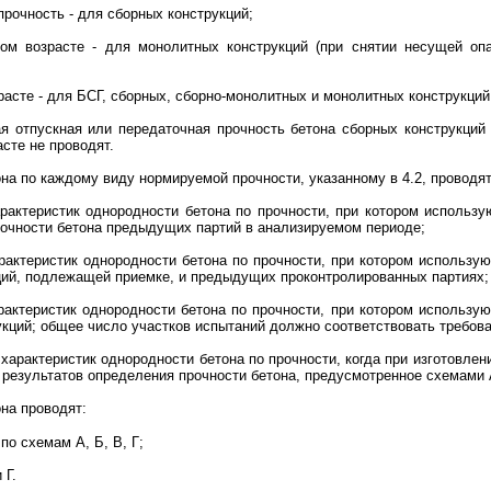
прочность - для сборных конструкций;
ном возрасте - для монолитных конструкций (при снятии несущей оп
зрасте - для БСГ, сборных, сборно-монолитных и монолитных конструкций
я отпускная или передаточная прочность бетона сборных конструкций 
асте не проводят.
она по каждому виду нормируемой прочности, указанному в 4.2, проводя
арактеристик однородности бетона по прочности, при котором использ
рочности бетона предыдущих партий в анализируемом периоде;
рактеристик однородности бетона по прочности, при котором использу
кций, подлежащей приемке, и предыдущих проконтролированных партиях;
арактеристик однородности бетона по прочности, при котором использ
укций; общее число участков испытаний должно соответствовать требова
я характеристик однородности бетона по прочности, когда при изготовле
результатов определения прочности бетона, предусмотренное схемами А
она проводят:
по схемам А, Б, В, Г;
 Г.