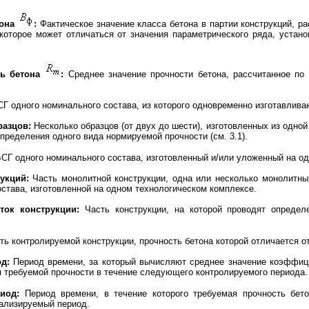
она
:
Фактическое значение класса бетона в партии конструкций, р
 которое может отличаться от значения параметрического ряда, устан
ь бетона
:
Среднее значение прочности бетона, рассчитанное по
 одного номинального состава, из которого одновременно изготавливаю
разцов:
Несколько образцов (от двух до шести), изготовленных из одно
пределения одного вида нормируемой прочности (см. 3.1).
Г одного номинального состава, изготовленный и/или уложенный на од
рукций:
Часть монолитной конструкции, одна или несколько монолитны
става, изготовленной на одном технологическом комплексе.
ток конструкции:
Часть конструкции, на которой проводят определ
ь контролируемой конструкции, прочность бетона которой отличается о
д:
Период времени, за который вычисляют среднее значение коэффици
я требуемой прочности в течение следующего контролируемого периода.
иод:
Период времени, в течение которого требуемая прочность бет
ализируемый период.