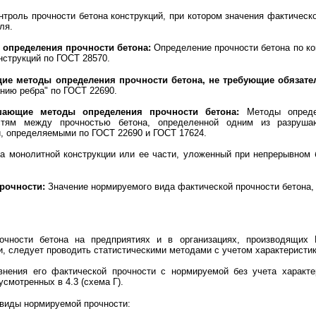
троль прочности бетона конструкций, при котором значения фактическ
ля.
определения прочности бетона:
Определение прочности бетона по ко
нструкций по ГОСТ 28570.
е методы определения прочности бетона, не требующие обязател
нию ребра" по ГОСТ 22690.
шающие методы определения прочности бетона:
Методы определ
остям между прочностью бетона, определенной одним из разру
и, определяемыми по ГОСТ 22690 и ГОСТ 17624.
 монолитной конструкции или ее части, уложенный при непрерывном б
рочности:
Значение нормируемого вида фактической прочности бетона, 
очности бетона на предприятиях и в организациях, производящих
, следует проводить статистическими методами с учетом характеристик
внения его фактической прочности с нормируемой без учета характе
смотренных в 4.3 (схема Г).
 виды нормируемой прочности: