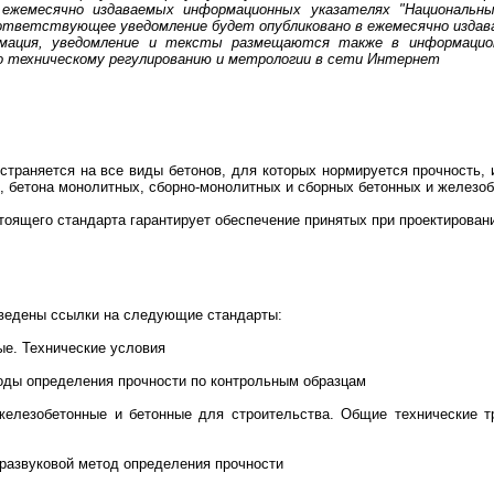
в ежемесячно издаваемых информационных указателях "Национальн
тветствующее уведомление будет опубликовано в ежемесячно издав
ация, уведомление и тексты размещаются также в информацион
о техническому регулированию и метрологии в сети Интернет
траняется на все виды бетонов, для которых нормируется прочность, и
, бетона монолитных, сборно-монолитных и сборных бетонных и железоб
оящего стандарта гарантирует обеспечение принятых при проектировани
ведены ссылки на следующие стандарты:
ые. Технические условия
оды определения прочности по контрольным образцам
елезобетонные и бетонные для строительства. Общие технические тр
тразвуковой метод определения прочности